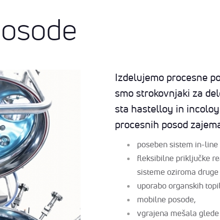
posode
Izdelujemo procesne po
smo strokovnjaki za del
sta hastelloy in incoloy
procesnih posod zajem
poseben sistem in-line 
fleksibilne priključke 
sisteme oziroma druge
uporabo organskih topi
mobilne posode,
vgrajena mešala glede