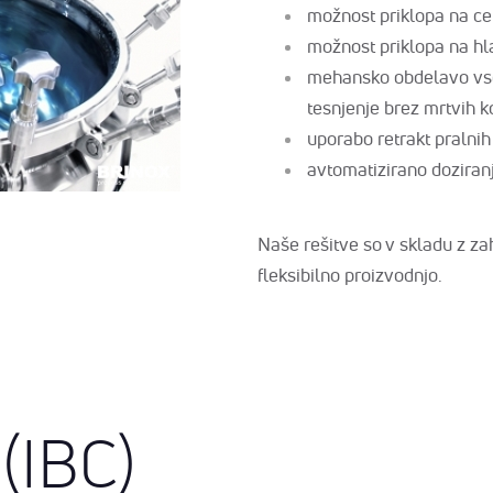
možnost priklopa na cen
možnost priklopa na hla
mehansko obdelavo vseh
tesnjenje brez mrtvih k
uporabo retrakt pralnih
avtomatizirano doziranj
Naše rešitve so v skladu z za
fleksibilno proizvodnjo.
 (IBC)