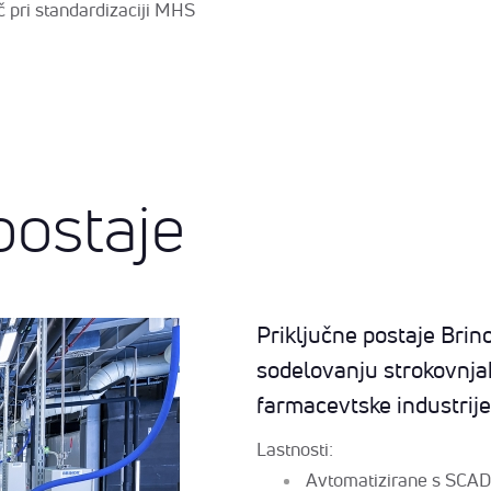
č pri standardizaciji MHS
postaje
Priključne postaje Brin
sodelovanju strokovnjak
farmacevtske industrije
Lastnosti:
Avtomatizirane s SCA