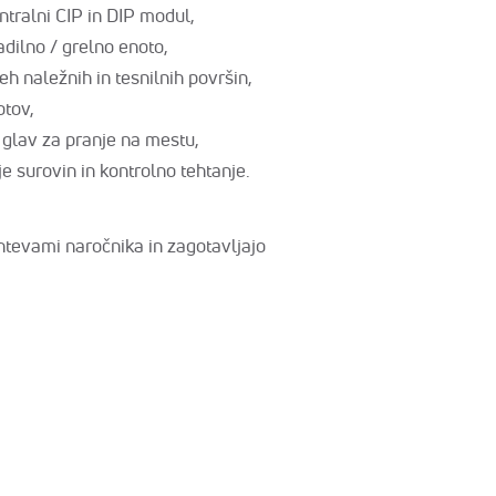
tralni CIP in DIP modul,
dilno / grelno enoto,
 naležnih in tesnilnih površin,
otov,
 glav za pranje na mestu,
e surovin in kontrolno tehtanje.
htevami naročnika in zagotavljajo