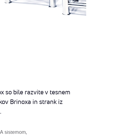
ox so bile razvite v tesnem
ov Brinoxa in strank iz
.
DA sistemom,