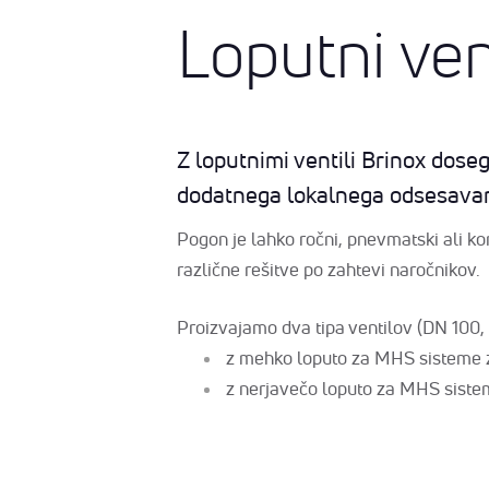
Loputni ven
Z loputnimi ventili Brinox dos
dodatnega lokalnega odsesava
Pogon je lahko ročni, pnevmatski ali k
različne rešitve po zahtevi naročnikov.
Proizvajamo dva tipa ventilov (DN 100,
z mehko loputo za MHS sisteme z
z nerjavečo loputo za MHS siste