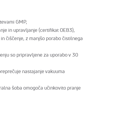
htevami GMP,
e in upravljanje (certifikat OEB3),
in čiščenje, z manjšo porabo čistilnega
čenju so pripravljene za uporabo v 30
 preprečuje nastajanje vakuuma
ralna šoba omogoča učinkovito pranje