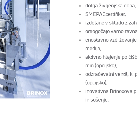
dolga življenjska doba,
SMEPACcertifikat,
izdelane v skladu z za
omogočajo varno ravnanj
enostavno vzdrževanje 
medija,
aktivno hlajenje po čiš
min (opcijsko),
odzračevalni ventil, ki
(opcijsko),
inovativna Brinoxova p
in sušenje.