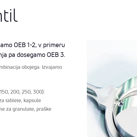
til
egamo OEB 1-2, v primeru
nja pa dosegamo OEB 3.
ombinacija obojega. Izvajamo
 150, 200, 250, 300):
a tablete, kapsule
me za granulate, praške