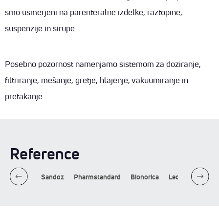
SLO
KARIERA
smo usmerjeni na parenteralne izdelke, raztopine,
TRAJNOST
suspenzije in sirupe.
KONTAKT
Posebno pozornost namenjamo sistemom za doziranje,
filtriranje, mešanje, gretje, hlajenje, vakuumiranje in
pretakanje.
Reference
g
Takeda
Sandoz
Pharmstandard
Bionorica
Leo Pharma
P